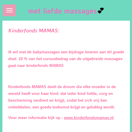
Ga
met liefde massages
💕
direct
naar
de
Kinderfonds MAMAS:
hoofdinhoud
I
k wil met de babymassages een bijdrage leveren aan dit goede
doel. 10 % van het cursusbedrag van de uitgebreide massages
gaat naar kinderfonds MAMAS
Kinderfonds MAMAS deelt de droom die elke moeder in de
wereld heeft voor haar kind: dat ieder kind liefde, zorg en
bescherming verdient en krijgt, zodat het zich vrij kan
ontwikkelen, een goede toekomst krijgt en gelukkig wordt.
Voor meer informatie kijk op :
www.kinderfondsmamas.nl