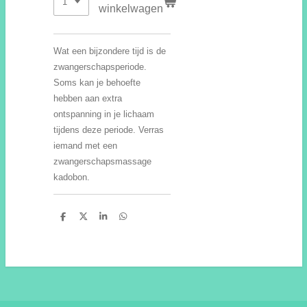
winkelwagen
Wat een bijzondere tijd is de
zwangerschapsperiode.
Soms kan je behoefte
hebben aan extra
ontspanning in je lichaam
tijdens deze periode. Verras
iemand met een
zwangerschapsmassage
kadobon.
D
D
S
D
e
e
h
e
l
e
a
l
e
l
r
e
n
e
n