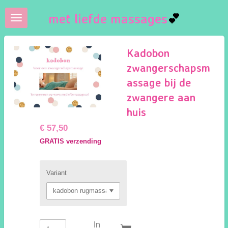
Ga
met liefde massages
💕
direct
naar
de
Kadobon
hoofdinhoud
zwangerschapsm
assage bij de
zwangere aan
huis
€ 57,50
GRATIS verzending
Variant
In